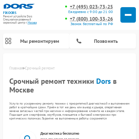
+7 (495) 023-73-25
Ежедневно с 9:00 до 21:00
FIX-DORS
Ремонт устройств Dors
+7 (800) 100-33-26
Специализированный
cервисный центр г.
Москва
Звонок бесплатный по РФ
Мы ремонтируем
Позвонить
Главная
Срочный ремонт
Срочный ремонт техники
Dors
в
Москве
Услуга по ускоренному ремонту техники с приоритетной диагностикой и выполнением
работ в кратчайшие сроки. Приём в тот же день или выезд курьера, оперативная
замена запасных частей при наличии и информирование клиента на каждом этапе.
Подходит для смартфонов, ноутбуков, планшетов и бытовой электроники при
критических поломках. Гарантия на выполненные работы сохраняется
Диагностика бесплатно
даже при отказе от ремонта