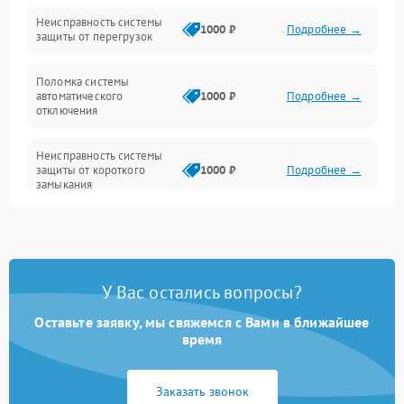
Датчики и распознавание
Неисправность системы
1000 ₽
Подробнее →
защиты от перегрузок
Управление и индикация
Поломка системы
автоматического
1000 ₽
Подробнее →
Шум и механика
отключения
Неисправность системы
защиты от короткого
1000 ₽
Подробнее →
замыкания
Повреждение системы
1000 ₽
Подробнее →
защиты от перегрева
У Вас остались вопросы?
Неисправность системы
защиты от
1000 ₽
Подробнее →
перенапряжения
Оставьте заявку, мы свяжемся с Вами в ближайшее
время
Неисправность системы
1000 ₽
Подробнее →
защиты от замыкания
Заказать звонок