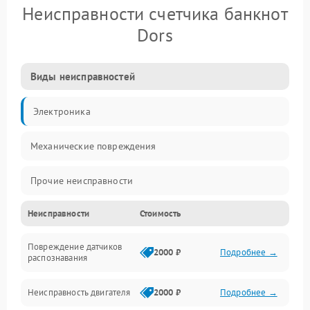
Неисправности счетчика банкнот
Dors
Виды неисправностей
Электроника
Механические повреждения
Прочие неисправности
Неисправности
Стоимость
Включение и работа
Повреждение датчиков
Счёт банкнот
2000 ₽
Подробнее →
распознавания
Подача и приём банкнот
Неисправность двигателя
2000 ₽
Подробнее →