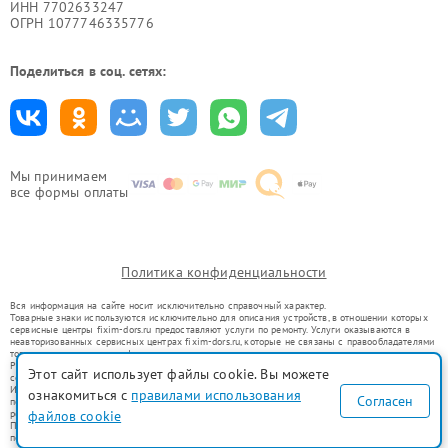
ИНН 7702633247
ОГРН 1077746335776
Поделиться в соц. сетях:
Мы принимаем
все формы оплаты
Политика конфиденциальности
Вся информация на сайте носит исключительно справочный характер.
Товарные знаки используются исключительно для описания устройств, в отношении которых
сервисные центры fixim-dors.ru предоставляют услуги по ремонту. Услуги оказываются в
неавторизованных сервисных центрах fixim-dors.ru, которые не связаны с правообладателями
товарных знаков или их официальными представителями.
Ремонт осуществляется для устройств, уже введенных в гражданский оборот в соответствии
Этот сайт использует файлы cookie. Вы можете
со статьей 1487 ГК РФ.
Использование товарных знаков не преследует цели индивидуализации услуг или введения
ознакомиться с
правилами использования
Согласен
потребителей в заблуждение, а служит для информирования о предоставляемых услугах по
файлов cookie
ремонту техники указанных брендов.
Представленная на сайте информация не является публичной офертой, определяемой
положениями Статьи 437(2) Гражданского кодекса РФ