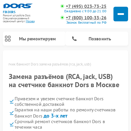
+7 (495) 023-73-25
Ежедневно с 9:00 до 21:00
FIX-DORS
Ремонт устройств Dors
+7 (800) 100-33-26
Специализированный
cервисный центр г.
Москва
Звонок бесплатный по РФ
Мы ремонтируем
Позвонить
е
Счетчик банкнот Dors замена разъёмов (rca, jack, usb)
Замена разъёмов (RCA, jack, USB)
на счетчике банкнот Dors в Москве
Привезем и увезем счетчике банкнот Dors
собственной доставкой
Гарантия на наши работы по ремонту счетчиков
до 3-х лет
банкнот Dors
Срочный ремонт счетчиков банкнот Dors в
течении часа