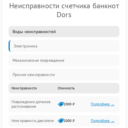
Неисправности счетчика банкнот
Dors
Виды неисправностей
Электроника
Механические повреждения
Прочие неисправности
Неисправности
Стоимость
Включение и работа
Повреждение датчиков
Счёт банкнот
2000 ₽
Подробнее →
распознавания
Подача и приём банкнот
Неисправность двигателя
2000 ₽
Подробнее →