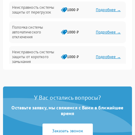
Датчики и распознавание
Неисправность системы
1000 ₽
Подробнее →
защиты от перегрузок
Управление и индикация
Поломка системы
автоматического
1000 ₽
Подробнее →
Шум и механика
отключения
Неисправность системы
защиты от короткого
1000 ₽
Подробнее →
замыкания
Повреждение системы
1000 ₽
Подробнее →
защиты от перегрева
У Вас остались вопросы?
Неисправность системы
защиты от
1000 ₽
Подробнее →
перенапряжения
Оставьте заявку, мы свяжемся с Вами в ближайшее
время
Неисправность системы
1000 ₽
Подробнее →
защиты от замыкания
Заказать звонок