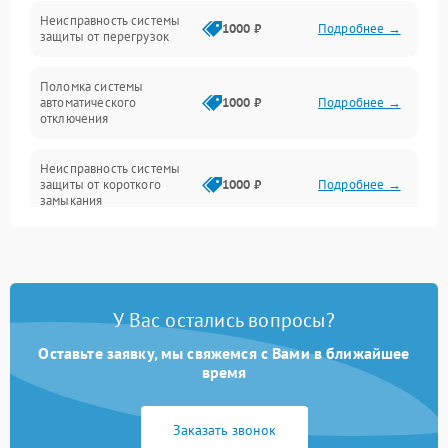
Датчики и распознавание
Неисправность системы
1000 ₽
Подробнее →
защиты от перегрузок
Управление и индикация
Поломка системы
автоматического
1000 ₽
Подробнее →
Шум и механика
отключения
Неисправность системы
защиты от короткого
1000 ₽
Подробнее →
замыкания
Повреждение системы
1000 ₽
Подробнее →
защиты от перегрева
У Вас остались вопросы?
Неисправность системы
защиты от
1000 ₽
Подробнее →
перенапряжения
Оставьте заявку, мы свяжемся с Вами в ближайшее
время
Неисправность системы
1000 ₽
Подробнее →
защиты от замыкания
Заказать звонок