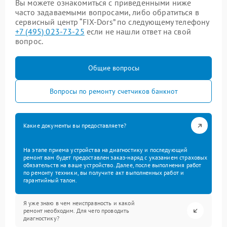
Вы можете ознакомиться с приведенными ниже
часто задаваемыми вопросами, либо обратиться в
сервисный центр “FIX-Dors” по следующему телефону
+7 (495) 023-73-25
если не нашли ответ на свой
вопрос.
Общие вопросы
Вопросы по ремонту счетчиков банкнот
Какие документы вы предоставляете?
На этапе приема устройства на диагностику и последующий
ремонт вам будет предоставлен заказ-наряд с указанием страховых
обязательств на ваше устройство. Далее, после выполнения работ
по ремонту техники, вы получите акт выполненных работ и
гарантийный талон.
Я уже знаю в чем неисправность и какой
ремонт необходим. Для чего проводить
диагностику?