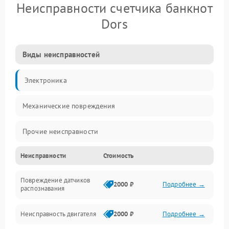
Неисправности счетчика банкнот
Dors
Виды неисправностей
Электроника
Механические повреждения
Прочие неисправности
Неисправности
Стоимость
Включение и работа
Повреждение датчиков
Счёт банкнот
2000 ₽
Подробнее →
распознавания
Подача и приём банкнот
Неисправность двигателя
2000 ₽
Подробнее →