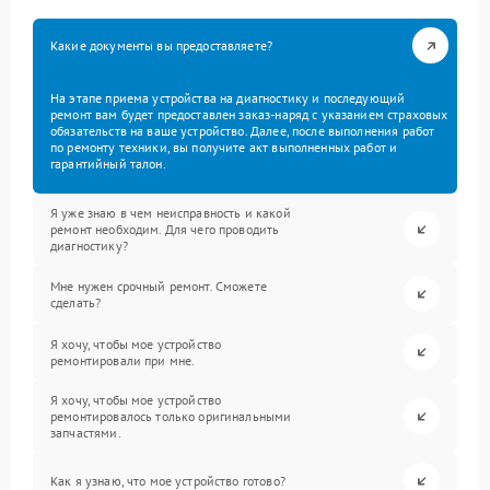
Какие документы вы предоставляете?
На этапе приема устройства на диагностику и последующий
ремонт вам будет предоставлен заказ-наряд с указанием страховых
обязательств на ваше устройство. Далее, после выполнения работ
по ремонту техники, вы получите акт выполненных работ и
гарантийный талон.
Я уже знаю в чем неисправность и какой
ремонт необходим. Для чего проводить
диагностику?
Мне нужен срочный ремонт. Сможете
сделать?
Я хочу, чтобы мое устройство
ремонтировали при мне.
Я хочу, чтобы мое устройство
ремонтировалось только оригинальными
запчастями.
Как я узнаю, что мое устройство готово?