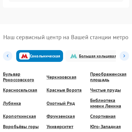
Наш сервисный центр на Вашей станции метро
Сокольническая
Большая кольцевая
Бульвар
Преображенская
Черкизовская
Рокоссовского
площадь
Красносельская
Красные Ворота
Чистые пруды
Библиотека
Лубянка
Охотный Ряд
имени Ленина
Кропоткинская
Фрунзенская
Спортивная
Воробьёвы горы
Университет
Юго-Западная