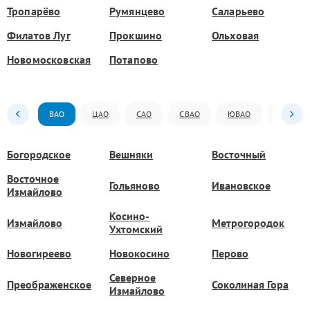
Тропарёво
Румянцево
Саларьево
Филатов Луг
Прокшино
Ольховая
Новомосковская
Потапово
ВАО
ЦАО
САО
СВАО
ЮВАО
ЮАО
Богородское
Вешняки
Восточный
Восточное
Гольяново
Ивановское
Измайлово
Косино-
Измайлово
Метрогородок
Ухтомский
Новогиреево
Новокосино
Перово
Северное
Преображенское
Соколиная Гора
Измайлово