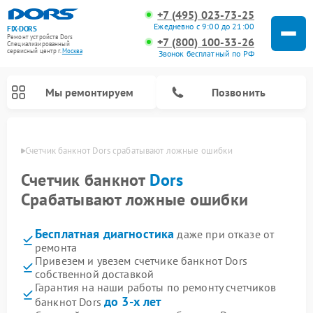
+7 (495) 023-73-25
Ежедневно с 9:00 до 21:00
FIX-DORS
Ремонт устройств Dors
+7 (800) 100-33-26
Специализированный
cервисный центр г.
Москва
Звонок бесплатный по РФ
Мы ремонтируем
Позвонить
оскве
Счетчик банкнот Dors срабатывают ложные ошибки
Счетчик банкнот
Dors
Срабатывают ложные ошибки
Бесплатная диагностика
даже при отказе от
ремонта
Привезем и увезем счетчике банкнот Dors
собственной доставкой
Гарантия на наши работы по ремонту счетчиков
до 3-х лет
банкнот Dors