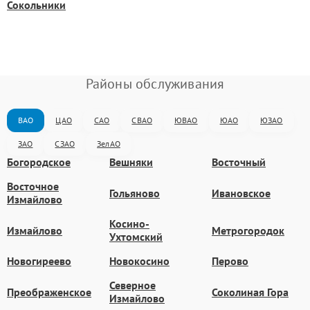
Сокольники
Районы обслуживания
ВАО
ЦАО
САО
СВАО
ЮВАО
ЮАО
ЮЗАО
ЗАО
СЗАО
ЗелАО
Богородское
Вешняки
Восточный
Восточное
Гольяново
Ивановское
Измайлово
Косино-
Измайлово
Метрогородок
Ухтомский
Новогиреево
Новокосино
Перово
Северное
Преображенское
Соколиная Гора
Измайлово