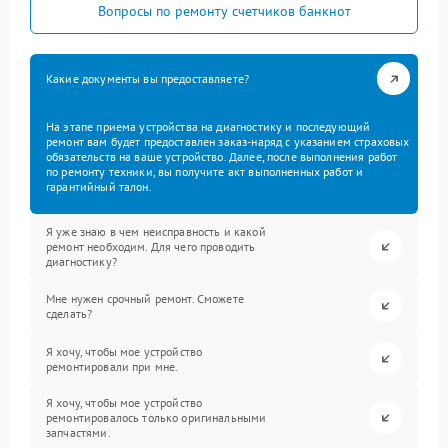
Вопросы по ремонту счетчиков банкнот
Какие документы вы предоставляете?
На этапе приема устройства на диагностику и последующий
ремонт вам будет предоставлен заказ-наряд с указанием страховых
обязательств на ваше устройство. Далее, после выполнения работ
по ремонту техники, вы получите акт выполненных работ и
гарантийный талон.
Я уже знаю в чем неисправность и какой
ремонт необходим. Для чего проводить
диагностику?
Мне нужен срочный ремонт. Сможете
сделать?
Я хочу, чтобы мое устройство
ремонтировали при мне.
Я хочу, чтобы мое устройство
ремонтировалось только оригинальными
запчастями.