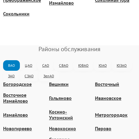
Измайлово
Сокольники
Районы обслуживания
ВАО
ЦАО
САО
СВАО
ЮВАО
ЮАО
ЮЗАО
ЗАО
СЗАО
ЗелАО
Богородское
Вешняки
Восточный
Восточное
Гольяново
Ивановское
Измайлово
Косино-
Измайлово
Метрогородок
Ухтомский
Новогиреево
Новокосино
Перово