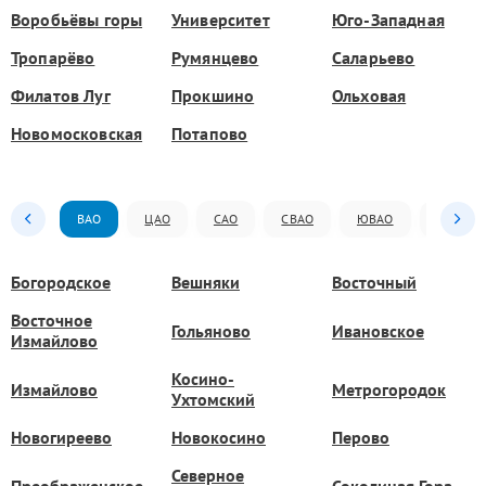
Воробьёвы горы
Университет
Юго-Западная
Тропарёво
Румянцево
Саларьево
Филатов Луг
Прокшино
Ольховая
Новомосковская
Потапово
ВАО
ЦАО
САО
СВАО
ЮВАО
ЮАО
Богородское
Вешняки
Восточный
Восточное
Гольяново
Ивановское
Измайлово
Косино-
Измайлово
Метрогородок
Ухтомский
Новогиреево
Новокосино
Перово
Северное
Преображенское
Соколиная Гора