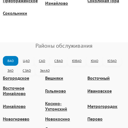
Преображенское
Соколиная Гора
Измайлово
Сокольники
Районы обслуживания
ВАО
ЦАО
САО
СВАО
ЮВАО
ЮАО
ЮЗАО
ЗАО
СЗАО
ЗелАО
Богородское
Вешняки
Восточный
Восточное
Гольяново
Ивановское
Измайлово
Косино-
Измайлово
Метрогородок
Ухтомский
Новогиреево
Новокосино
Перово