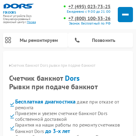
+7 (495) 023-73-25
Ежедневно с 9:00 до 21:00
FIX-DORS
Ремонт устройств Dors
+7 (800) 100-33-26
Специализированный
cервисный центр г.
Москва
Звонок бесплатный по РФ
Мы ремонтируем
Позвонить
оскве
Счетчик банкнот Dors рывки при подаче банкнот
Счетчик банкнот
Dors
Рывки при подаче банкнот
Бесплатная диагностика
даже при отказе от
ремонта
Привезем и увезем счетчике банкнот Dors
собственной доставкой
Гарантия на наши работы по ремонту счетчиков
до 3-х лет
банкнот Dors