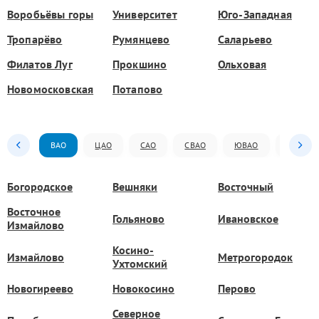
Воробьёвы горы
Университет
Юго-Западная
Тропарёво
Румянцево
Саларьево
Филатов Луг
Прокшино
Ольховая
Новомосковская
Потапово
ВАО
ЦАО
САО
СВАО
ЮВАО
ЮАО
Богородское
Вешняки
Восточный
Восточное
Гольяново
Ивановское
Измайлово
Косино-
Измайлово
Метрогородок
Ухтомский
Новогиреево
Новокосино
Перово
Северное