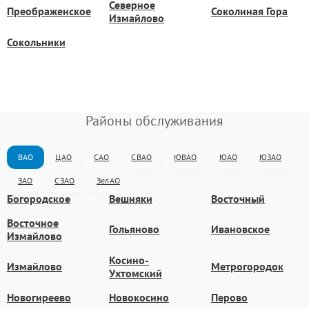
Северное
Преображенское
Соколиная Гора
Измайлово
Сокольники
Районы обслуживания
ВАО
ЦАО
САО
СВАО
ЮВАО
ЮАО
ЮЗАО
ЗАО
СЗАО
ЗелАО
Богородское
Вешняки
Восточный
Восточное
Гольяново
Ивановское
Измайлово
Косино-
Измайлово
Метрогородок
Ухтомский
Новогиреево
Новокосино
Перово