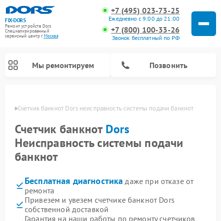
+7 (495) 023-73-25
Ежедневно с 9:00 до 21:00
FIX-DORS
Ремонт устройств Dors
+7 (800) 100-33-26
Специализированный
cервисный центр г.
Москва
Звонок бесплатный по РФ
Мы ремонтируем
Позвонить
оскве
Счетчик банкнот Dors неисправность системы подачи банкнот
Счетчик банкнот
Dors
Неисправность системы подачи
банкнот
Бесплатная диагностика
даже при отказе от
ремонта
Привезем и увезем счетчике банкнот Dors
собственной доставкой
Гарантия на наши работы по ремонту счетчиков