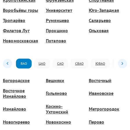
Воробьёвы горы
Университет
Юго-Западная
Тропарёво
Румянцево
Саларьево
Филатов Луг
Прокшино
Ольховая
Новомосковская
Потапово
ВАО
ЦАО
САО
СВАО
ЮВАО
ЮАО
Богородское
Вешняки
Восточный
Восточное
Гольяново
Ивановское
Измайлово
Косино-
Измайлово
Метрогородок
Ухтомский
Новогиреево
Новокосино
Перово