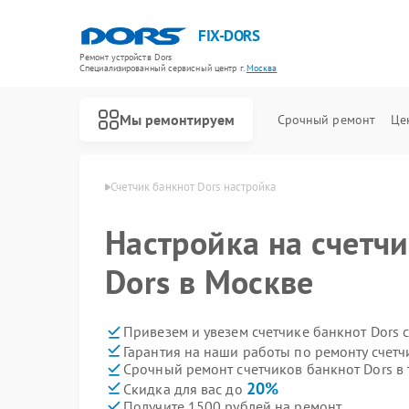
FIX-DORS
Ремонт устройств Dors
Специализированный cервисный центр г.
Москва
Мы ремонтируем
Срочный ремонт
Це
Ремонт счетчиков банкнот Dors
нкнот Dors в Москве
Счетчик банкнот Dors настройка
Настройка на счетчи
Dors в Москве
Привезем и увезем счетчике банкнот Dors 
Гарантия на наши работы по ремонту счетч
Срочный ремонт счетчиков банкнот Dors в 
20%
Скидка для вас до
Получите 1500 рублей на ремонт