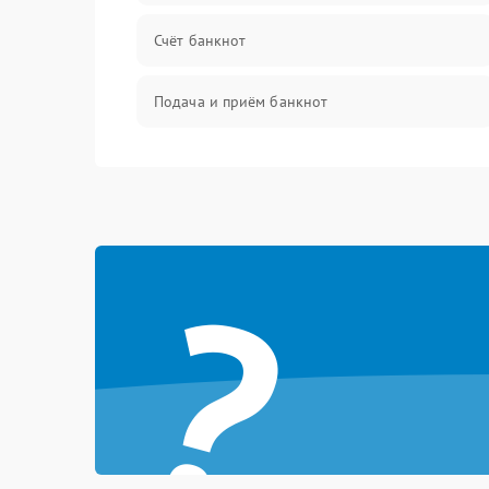
Счёт банкнот
Подача и приём банкнот
Датчики и распознавание
Управление и индикация
?
Шум и механика