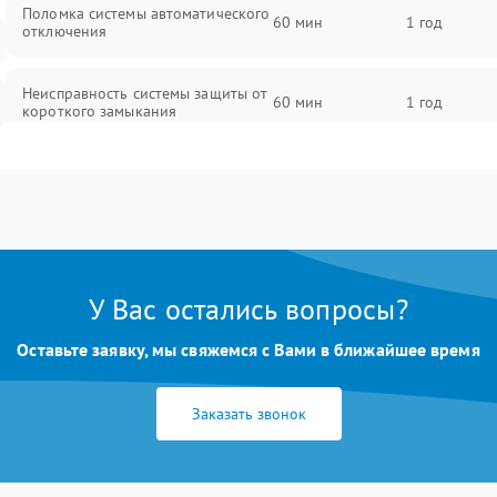
Поломка системы автоматического
60 мин
1 год
отключения
Неисправность системы защиты от
60 мин
1 год
короткого замыкания
Повреждение системы защиты от
60 мин
1 год
перегрева
Неисправность системы защиты от
60 мин
1 год
перенапряжения
У Вас остались вопросы?
Неисправность системы защиты от
60 мин
1 год
Оставьте заявку, мы свяжемся с Вами в ближайшее время
замыкания
Повреждение системы защиты от
Заказать звонок
60 мин
1 год
перегрузок
Неисправность системы защиты от