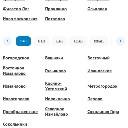
Филатов Луг
Прокшино
Ольховая
Новомосковская
Потапово
ВАО
ЦАО
САО
СВАО
ЮВАО
ЮАО
Богородское
Вешняки
Восточный
Восточное
Гольяново
Ивановское
Измайлово
Косино-
Измайлово
Метрогородок
Ухтомский
Новогиреево
Новокосино
Перово
Северное
Преображенское
Соколиная Гора
Измайлово
Сокольники