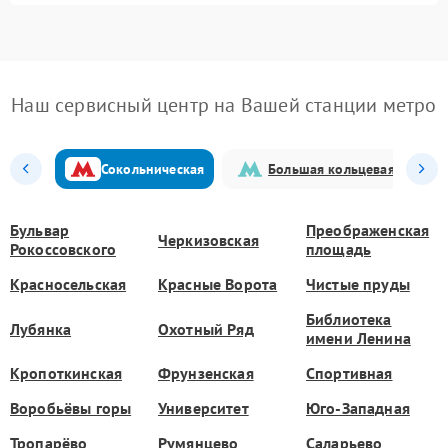
Наш сервисный центр на Вашей станции метро
Сокольническая
Большая кольцевая
Бульвар
Преображенская
Черкизовская
Рокоссовского
площадь
Красносельская
Красные Ворота
Чистые пруды
Библиотека
Лубянка
Охотный Ряд
имени Ленина
Кропоткинская
Фрунзенская
Спортивная
Воробьёвы горы
Университет
Юго-Западная
Тропарёво
Румянцево
Саларьево