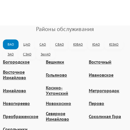
Районы обслуживания
ВАО
ЦАО
САО
СВАО
ЮВАО
ЮАО
ЮЗАО
ЗАО
СЗАО
ЗелАО
Богородское
Вешняки
Восточный
Восточное
Гольяново
Ивановское
Измайлово
Косино-
Измайлово
Метрогородок
Ухтомский
Новогиреево
Новокосино
Перово
Северное
Преображенское
Соколиная Гора
Измайлово
Сокольники