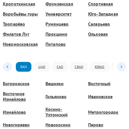
Кропоткинская
Фрунзенская
Спортивная
Воробьёвы горы
Университет
Юго-Западная
Тропарёво
Румянцево
Саларьево
Филатов Луг
Прокшино
Ольховая
Новомосковская
Потапово
ВАО
ЦАО
САО
СВАО
ЮВАО
ЮАО
Богородское
Вешняки
Восточный
Восточное
Гольяново
Ивановское
Измайлово
Косино-
Измайлово
Метрогородок
Ухтомский
Новогиреево
Новокосино
Перово