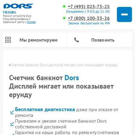
+7 (495) 023-73-25
Ежедневно с 9:00 до 21:00
FIX-DORS
Ремонт устройств Dors
+7 (800) 100-33-26
Специализированный
cервисный центр г.
Москва
Звонок бесплатный по РФ
Мы ремонтируем
Позвонить
оскве
Счетчик банкнот Dors дисплей мигает или показывает ерунду
Счетчик банкнот
Dors
Дисплей мигает или показывает
ерунду
Бесплатная диагностика
даже при отказе от
ремонта
Привезем и увезем счетчике банкнот Dors
собственной доставкой
Гарантия на наши работы по ремонту счетчиков