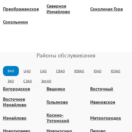
Северное
Преображенское
Соколиная Гора
Измайлово
Сокольники
Районы обслуживания
ВАО
ЦАО
САО
СВАО
ЮВАО
ЮАО
ЮЗАО
ЗАО
СЗАО
ЗелАО
Богородское
Вешняки
Восточный
Восточное
Гольяново
Ивановское
Измайлово
Косино-
Измайлово
Метрогородок
Ухтомский
Новогиреево
Новокосино
Перово