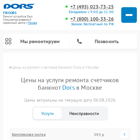
+7 (495) 023-73-25
Ежедневно с 9:00 до 21:00
FIX-DORS
Ремонт устройств Dors
+7 (800) 100-33-26
Специализированный
cервисный центр г.
Москва
Звонок бесплатный по РФ
Мы ремонтируем
Позвонить
Цены
Цены на ремонт счетчика банкнот Dors в Москве
Цены на услуги ремонта счетчиков
банкнот
Dors
в Москве
Цены актуальны на текущую дату 06.08.2026
Услуги
Неисправности
Комплексная чистка
595 р