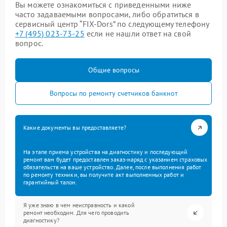
Вы можете ознакомиться с приведенными ниже
часто задаваемыми вопросами, либо обратиться в
сервисный центр “FIX-Dors” по следующему телефону
+7 (495) 023-73-25
если не нашли ответ на свой
вопрос.
Общие вопросы
Вопросы по ремонту счетчиков банкнот
Какие документы вы предоставляете?
На этапе приема устройства на диагностику и последующий
ремонт вам будет предоставлен заказ-наряд с указанием страховых
обязательств на ваше устройство. Далее, после выполнения работ
по ремонту техники, вы получите акт выполненных работ и
гарантийный талон.
Я уже знаю в чем неисправность и какой
ремонт необходим. Для чего проводить
диагностику?