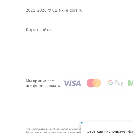
2021-2026 © СЦ fixim-dors.ru
Карта сайта
Мы принимаем
все формы оплаты
Вся информация на сайте носит исключительно справочный характер.
Этот сайт использует ф
Товарные знаки используются исключительно для описания устройств, в отношен