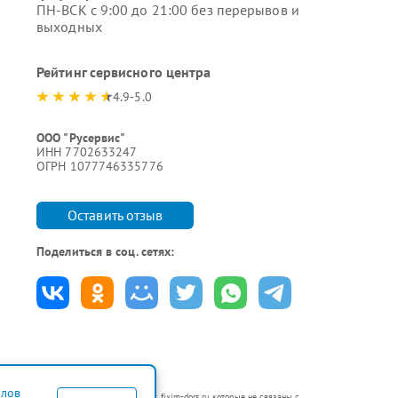
ПН-ВСК с 9:00 до 21:00 без перерывов и
выходных
Рейтинг сервисного центра
4.9-5.0
ООО "Русервис"
ИНН 7702633247
ОГРН 1077746335776
Оставить отзыв
Поделиться в соц. сетях:
йлов
 неавторизованных сервисных центрах fixim-dors.ru, которые не связаны с