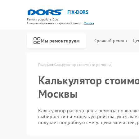
FIX-DORS
Ремонт устройств Dors
Специализированный cервисный центр г.
Москва
Мы ремонтируем
Срочный ремонт
Це
Ремонт счетчиков банкнот Dors
Главная
Калькулятор стоимости ремонта
Калькулятор стоимо
Москвы
Калькулятор расчета цены ремонта позволяет
выбирает тип и модель устройства, указывае
получает подробную смету: цена запчастей, 