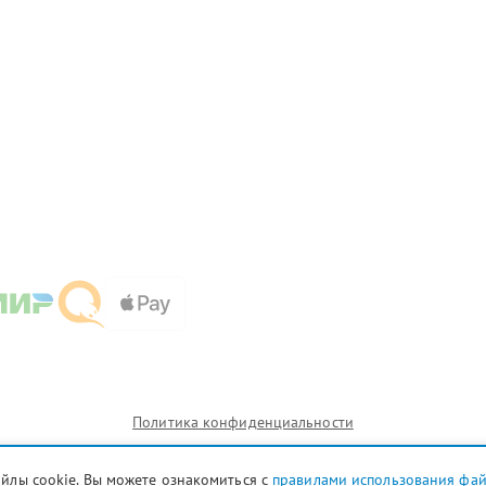
Политика конфиденциальности
айлы cookie. Вы можете ознакомиться с
правилами использования фа
ии которых сервисные центры fixim-dors.ru предоставляют услуги по ремонту. Услуги оказываются в