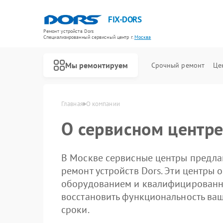
FIX-DORS
Ремонт устройств Dors
Специализированный cервисный центр г.
Москва
Мы ремонтируем
Срочный ремонт
Це
Ремонт счетчиков банкнот Dors
Главная
О компании
О сервисном центре
В Москве сервисные центры предла
ремонт устройств Dors. Эти центр
оборудованием и квалифицированн
восстановить функциональность ваш
сроки.