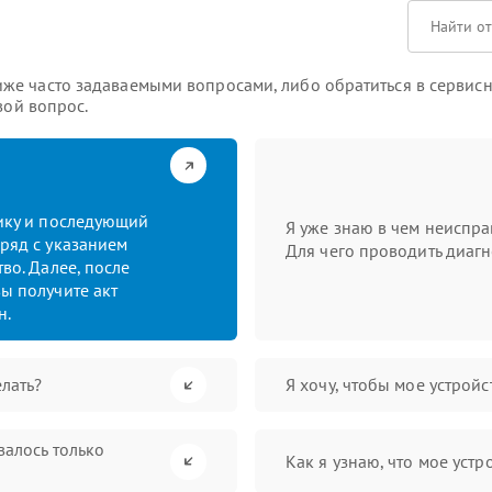
е часто задаваемыми вопросами, либо обратиться в сервисн
вой вопрос.
тику и последующий
Я уже знаю в чем неиспра
ряд с указанием
Для чего проводить диагн
во. Далее, после
ы получите акт
н.
лать?
Я хочу, чтобы мое устрой
валось только
Как я узнаю, что мое устр